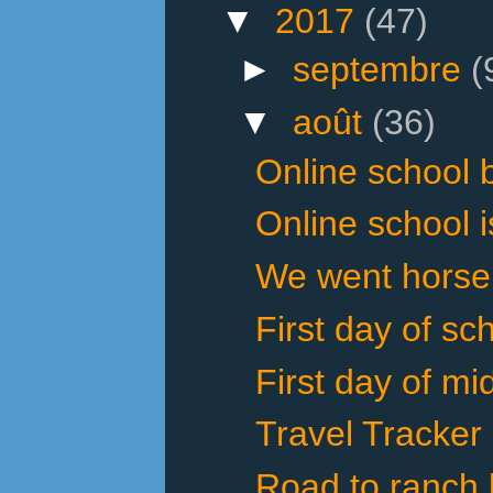
▼
2017
(47)
►
septembre
(
▼
août
(36)
Online school 
Online school i
We went horseba
First day of sch
First day of mi
Travel Tracker
Road to ranch 